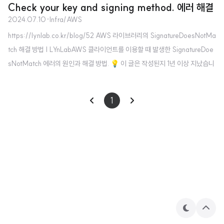
Check your key and signing method. 에러 해결
2024.07.10
·
Infra/AWS
https://lynlab.co.kr/blog/52 AWS 라이브러리의 SignatureDoesNotMa
tch 해결 방법 | LYnLabAWS 클라이언트를 이용할 때 발생한 SignatureDoe
sNotMatch 에러의 원인과 해결 방법. 💡 이 글은 작성된지 1년 이상 지났습니
다. 정보글의 경우 최신 내용이 아닐 수 있음에 유의해주세요.lynlab.co.kr 스프
링 어플리케이션에서 이미지 업로드 코드를 작성 후, 포스트맨에서 테스트할 때
1
발생했던 이슈500 에러가 나오면서 서버 로그를 보니 글 제목과 같은 에러가
발생했다. 같은 백엔드 팀원은 잘 된다는데, 왜 나만 안될까 하면서 윈도우 억까
이슈이길 바라며 EC2에 배포했으나 우분투 서버에서도 여전히 실패..이것 저것
찾아보고 시도했지만 결국은 위 ..
테
상
마
단