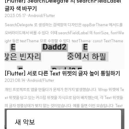
[Flutter] SearchDelegate 의 searchFieldLabel
치한다. 그런데 ListView 위젯을 이용할 땐 또 멀쩡하다. 이 현상의 원인은 바로
글자 색 바꾸기
Scaffold 의 extendBodyBehindAppBar 속성이었다. 이 속성이 true 로 설
2023.05.17
·
Android/Flutter
정되어 있으면 말 그대로 body 에 들어가는 위젯이 AppBar 영역과 분리되지
SearchDelegate 로 생성하는 검색창의 디자인은 appBarTheme 메서드를
않고 AppBar 부분까지 확장되면서 AppBar 가 Body 위로 겹쳐져 올라오게
오버라이드해서 바꿀 수 있다. 이때 searchFieldLabel 의 fontSize, fontWe
된다. 그렇다면 왜 ListView 위젯은 이 속성의 영향을 받지 않았던 걸까? 그 답
ight 등은 textTheme 으로 수정할 수 있다. textTheme: const TextTheme
은 ListView 공식 문서에..
( titleLarge: TextStyle( fontSize: 18, fontWeight: FontWeight.bold, c
olor: Colors.white, ), ), 하지만 fontColor 는 바뀌지 않는다. 여기서 바꾸는
색은 TextInput 박스에 입력되는 글자 색을 바꾸게 된다. searchFieldLabel
[Flutter] 서로 다른 Text 위젯의 글자 높이 통일하기
의 글자색은 inputDecorationTheme 에서 hintStyle 을 바꾸면 적용된다. in
2021.08.14
·
Android/Flutter
p..
개인 프로젝트로 앱을 만들다가 문제가 한가지 발생했습니다. Wrap 위젯에 Te
xt 위젯을 담고 있는 커스텀 위젯을 자식으로 담아 배치했는데, 각 Text 위젯들
의 글자 정렬상태가 맞지 않는 것이었습니다. 예를 들면 이런 모습입니다. Text
위젯 하나에 "중에" 를 넣고 그 옆의 Text위젯에 "서 하필" 을 넣었습니다. "중
에" 와 "서 하필" 의 줄이 어긋나있습니다. 굉장히 보기 불편하지만, 한글로만 이