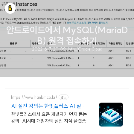
안드로이드에서 MySQL(MariaD
B) 원격 접속하기
2022. 6. 7. 20:09
·
Infra/Oracle Cloud
https://www.hanbit.co.kr/
광고
AI 실전 강의는 한빛플러스 AI 실전
학습의 정석
한빛플러스에서 요즘 개발자가 먼저 듣는
강의! AI시대 개발자의 실전 지식 플랫폼