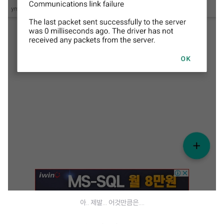
아.. 제발... 어것만큼은....