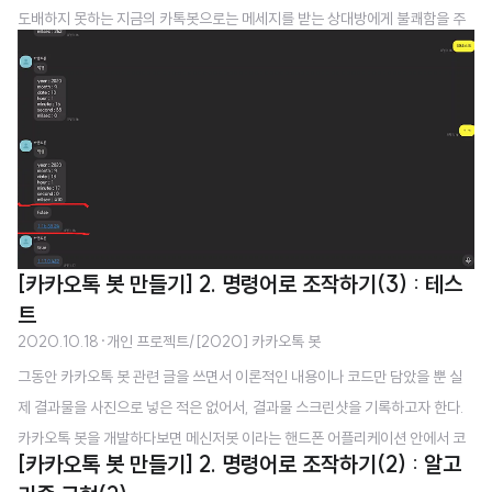
도배하지 못하는 지금의 카톡봇으로는 메세지를 받는 상대방에게 불쾌함을 주
기만 할 것 같았다. 두번째로 취침/수업 알림은 한번만 하도록 하였다. 지난 포
스팅에서 구현한대로, 5초이내로 추가 메세지가 없을 경우, 답장을 보내는 시스
템은 잘 작동했지만, 실제 핸드폰으로 카톡을 하는 경우, 타이핑이 생각보다 느
려서 5초로는 부족했다. 그래서 안내메세지를 계속 보내게 되었다. 시간 간격을
늘리자니, 간단한 메세지를 보내고 답장을 받는데 매번 길어진 시간간격을 기다
려야 하니 답답했다. 그래서 그냥 한번만 답장하게 만들었다. 단, 저번에 만든 5
초동안 추가메세지를 ..
[카카오톡 봇 만들기] 2. 명령어로 조작하기(3) : 테스
트
2020.10.18
·
개인 프로젝트/[2020] 카카오톡 봇
그동안 카카오톡 봇 관련 글을 쓰면서 이론적인 내용이나 코드만 담았을 뿐 실
제 결과물을 사진으로 넣은 적은 없어서, 결과물 스크린샷을 기록하고자 한다.
카카오톡 봇을 개발하다보면 메신저봇 이라는 핸드폰 어플리케이션 안에서 코
[카카오톡 봇 만들기] 2. 명령어로 조작하기(2) : 알고
딩을 하고 디버깅을 해야하는데, 폰코딩이라는 것이 생각보다 쉽지가 않았다.