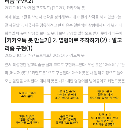
리즘 구현(2)
그래서 핸드폰 화면을 컴퓨터에 띄워두고 컴퓨터로 코딩하는 것을 떠올렸다. 삼
2020.10.16
·
개인 프로젝트/[2020] 카카오톡 봇
성의 경우 samsung flow 라는 앱이 그 기능을 지원해주었다. 근데 이 앱은 정
어제 블로그 글을 쓰면서 생각을 정리해보니 내가 뭔가 착각을 하고 있었다는
말 말 그대로 핸드폰 화면을 컴퓨터에 그대로 출력해주는 앱이라 모바일에서 화
걸 깨달았다. 제 3자를 경유하려고 한 이유는 일반적인 상황에서 내가 봇과 대
면 사이즈때문에 한번에 볼 수 있는 정보량이 제한된다는 단점이 그대로였다.
화중일 때 봇이 답장을 보내도 봇이 보낸 답장을 알림으로 받지 못하기 때문이
그리고나서 알게된 Dex는 정말 최고였다. 역시 삼성.. 핸드폰 환경을 컴퓨터에
[카카오톡 봇 만들기] 2. 명령어로 조작하기(2) : 알고
다. 봇이 보낸 답장을 알림으로 받지 못하면 스크립트에서 해당 내용을 처리하
맞게 옮겨서 실행시켜주..
리즘 구현(1)
는 코드가 실행이 안된다. 그런데 듀얼메신저를 사용하면 이야기가 달라진다.
2020.10.15
·
개인 프로젝트/[2020] 카카오톡 봇
듀얼메신저를 사용하면 내 핸드폰에 카톡이 2개가 깔려있는 셈이된다. 따라서
앞서 작성했던 알고리즘을 실제 코드로 구현해보았다. 우선 봇은 "마스터" / "관
내가 원래 쓰던 카톡으로 봇과 대화를 하며 메세지를 보내면, 내가 보낸 메세지
리(매니저)봇" / "커맨드봇" 으로 구분된다. 마스터봇은 내 원래 계정으로 들어
에 대해 봇카카오톡에서 알림이 뜬다. 그리고 중요한 것은 메신저봇 어플이 봇
오는 알림을 처리한다. 매니저 봇은 내가 내린 명령어를 받아들이고 커맨드봇은
카카오톡에 대한 알림도 내 원래의 카카오톡 알림과 동일하게 받아들여 인식한
매니저 봇이 받은 명령을 전달받아 나한테 전송하는 봇이다. 그럼 마스터봇이
다는 것이다. 가령 내 이름이 "김..
커맨드봇에게 받은 명령대로 변수를 조작한다. 마스터봇/커맨드봇 이 두개는
듀얼메신저를 통해 하나의 휴대폰에 들어있다. 따라서 이 두 계정으로 들어온
알림은 모두 하나의 스크립트에 의해 처리된다. const scriptName = "test";
const manager = "관리봇"; const worker1 = "커맨드봇"; const master
= "실명"; //var let date; let..