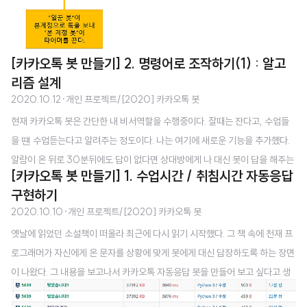
[카카오톡 봇 만들기] 2. 명령어로 조작하기(1) : 알고
리즘 설계
2020.10.12
·
개인 프로젝트/[2020] 카카오톡 봇
현재 카카오톡 봇은 간단한 내 비서역할을 수행중이다. 잘때는 잔다고, 수업들
을 떈 수업듣는다고 알려주는 정도이다. 나는 여기에 새로운 기능을 추가했다.
알람이 온 뒤로 30분뒤에도 답이 없다면 상대방에게 나 대신 봇이 답을 해주는
[카카오톡 봇 만들기] 1. 수업시간 / 취침시간 자동응답
기능이다. (답을 해준다기보다는 일방적인 안내메세지에 가깝다..) 타이머 기능
구현하기
을 이용해 구현해봤고, 나쁘지 않게 작동하였다. 그런데 치명적인 문제가 있었
2020.10.10
·
개인 프로젝트/[2020] 카카오톡 봇
다. 알람이 온뒤로 바로 읽지는 않았지만, 30분이 지나기 전에 읽어서 답장을
옛날에 읽었던 소설책이 떠올라 최근에 다시 읽기 시작했다. 그 책 속에 천재 프
한 경우 나는 분명 읽어서 답장했는데, 30분이 지나면 타이머에 의해 답장이
로그래머가 자신에게 온 문자를 상황에 맞게 봇에게 대신 답장하도록 하는 장면
보내진다. 안타깝게도 메신저봇에는 수신한 메세지를 감지하여 자동 답장을 할
이 나왔다. 그 내용을 보고나서 카카오톡 자동응답 봇을 만들어 보고 싶다고 생
뿐이기 때문에, 내가 임의로 보낸 메세지를 감지한다거나, 읽지 않은 메세지가
각했다. 이 책을 처음 읽었을 때도 같은 생각을 했었는데, 이번에는 컴공과에 재
사라지는 것을 감지하는..