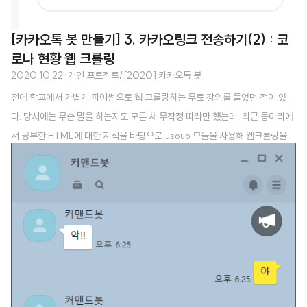
[카카오톡 봇 만들기] 3. 카카오링크 전송하기(2) : 코
로나 현황 웹 크롤링
2020.10.22
·
개인 프로젝트/[2020] 카카오톡 봇
전에 학교에서 가볍게 파이썬으로 웹 크롤링하는 무료 강의를 들었던 적이 있
다. 당시에는 무슨 말을 하는지도 모른 채 무작정 따라만 했는데, 최근 동아리에
서 공부한 HTML에 대한 지식을 바탕으로 Jsoup 모듈을 사용해 웹크롤링을
해보니 전보다는 확실히 이해가 잘 된다. 이번에 크롤링한 사이트는 http://nco
v.mohw.go.kr/ 코로나바이러스감염증-19(COVID-19) 코로나바이러스감
염증-19 정식 홈페이지로 발생현황, 국내발생현황, 국외발생현황, 시도별발생
현황, 대상별 유의사항, 생활 속 거리 두기, 공적마스크 공급현황, 피해지원정
책, 홍보자료, FAQ, 관 ncov.mohw.go.kr robots.txt 에는 없으니 따로 크롤
링에 제약이 있는 것은 아닌 것 같다. 이번에 가져온 정보는 다음..