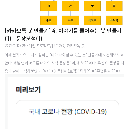
[카카오톡 봇 만들기] 4. 이야기를 들어주는 봇 만들기
(1) : 문장분석(1)
2020.10.25
·
개인 프로젝트/[2020] 카카오톡 봇
이제 본격적으로 내가 원하는 "나와 대화할 수 있는 봇" 만들기에 도전해보려고
한다. 제일 먼저 떠오른 대화의 시작 문장은 "야, 뭐해?" 이다. 우선 이 문장을 다
음과 같이 분석해보았다. "야," => 독립어(호격) "뭐해?" = "무엇을 해?" =>
목적어 + 서술어 "야," 를 독립어로 처리한 후 호격으로 받아들이는 것은 간단
하게 아이디어가 떠올랐지만,, 도저히 저 "뭐해?" 를 처리할 방법이 떠오르지 않
았다. '뭐' 가 '무엇' 의 준말이니 이걸 복원하는 것은 가능하다고 해도. 뭐가 좋
아? 뭐 먹을래? 처럼 "뭐" 는 목적어말고도 다른 위치에 얼마든지 올 수 있었다.
조사가 있다면 조사로 판단하고 싶지만, "뭐를 먹을래?" 같은 문장은 구어체에
서 잘 안쓴다. 띄어쓰기로 판단한다는 생각도 해보았지만..