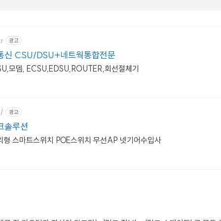
kr
광고
신 CSU/DSU+네트웍통합전문
SU,모뎀, ECSU,EDSU,ROUTER,회선절체기
r/
광고
크솔루션
효율적인 스위치 관리형 스마트스위치 POE스위치 무선AP 넷기어수입사