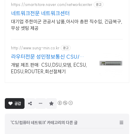
https://smartstore.naver.com/networkcenter
광고
네트워크전문 네트워크센터
대기업 주한미군 관공서 납품,아시아 총판 직수입, 긴급복구,
무상 셋팅 제공
http://www.sung-min.co.kr
광고
라우터전문 성민정보통신 CSU/DS
U+네트웍통합전문
개발.제조.판매: CSU,DSU,모뎀, ECSU,
EDSU,ROUTER,회선절체기
구
공감
독
하
기
'CS/컴퓨터 네트워크' 카테고리의 다른 글