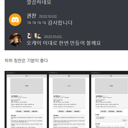
히히 칭찬은 기분이 좋다