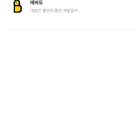
에버듀
개발은 좋은데 뭘로 개발할까