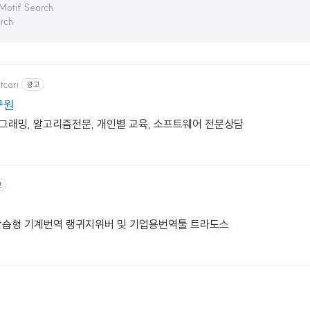
Motif Search
rch
tcari
광고
구원
로그래밍, 알고리즘전문, 개인별 교육, 소프트웨어 전문상담
고
 학습형 기계번역 랭귀지위버 및 기업용번역툴 트라도스