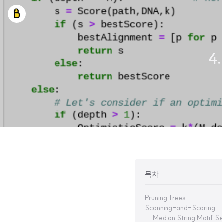
4.
목차
Pruning Trees
Scanning-and-Scoring
Median String Motif S