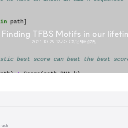
 Finding TFBS Motifs in our lifet
2024. 10. 29. 12:30
·
CS/문제해결기법
erach