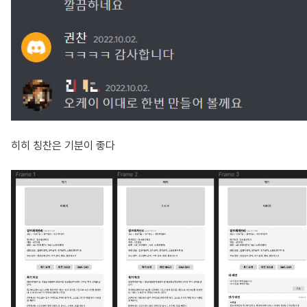
히히 칭찬은 기분이 좋다