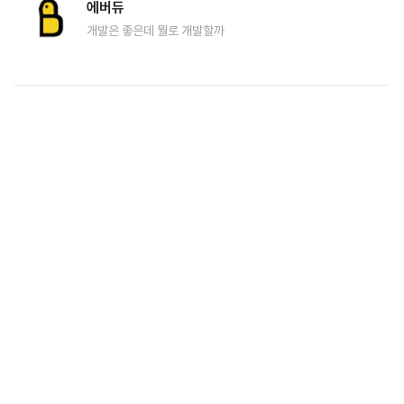
에버듀
개발은 좋은데 뭘로 개발할까