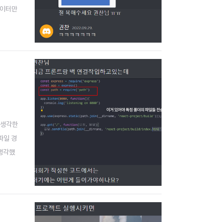
데이터만
논했다.
 생각한
파일 경
 생각했
과 의논