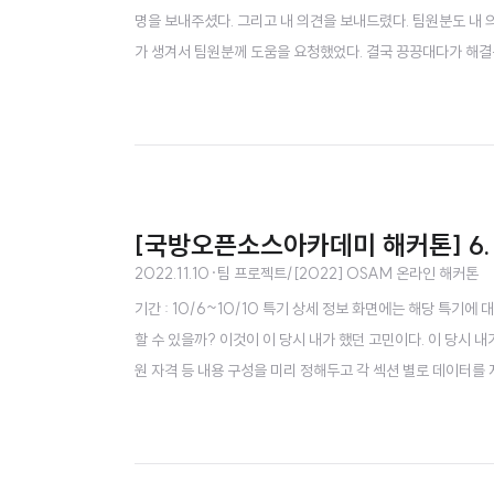
명을 보내주셨다. 그리고 내 의견을 보내드렸다. 팀원분도 내
가 생겨서 팀원분께 도움을 요청했었다. 결국 끙끙대다가 해결은 성공했
민하면서 지난 포스팅에 적었던 문제도 나름대로 고민해서 해결했
는 이상하게 안되는 문제가 발생했다. 왜 로컬호스트는 막는 것일
[국방오픈소스아카데미 해커톤] 6.
2022.11.10
·
팀 프로젝트/[2022] OSAM 온라인 해커톤
기간 : 10/6~10/10 특기 상세 정보 화면에는 해당 특기
할 수 있을까? 이것이 이 당시 내가 했던 고민이다. 이 당시 
원 자격 등 내용 구성을 미리 정해두고 각 섹션 별로 데이터를
지는 저장방법이라 각 특기들의 독특한 특징들을 효과적으로 보
그리고 '표를 어떻게 보여줄 것인가' 에 대한 문제에 부딪혔다. (