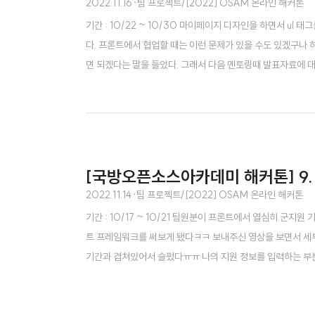
2022.11.16
·
팀 프로젝트/[2022] OSAM 온라인 해커톤
기간 : 10/22 ~ 10/30 마이페이지 디자인을 하면서 ul 
다. 프론트에서 협업할 때는 이런 문제가 있을 수도 있겠구나 
면 되겠다는 말을 들었다. 그래서 다음 멘토링때 발표자료에 
어서 그 부분을 최대한 끝내보기로 했다. 찜한 특기를 마이페
유저 데이터를 만드는 기능을 추가했다. 그리고 의견에 대한 구
[국방오픈소스아카데미 해커톤] 9.
2022.11.14
·
팀 프로젝트/[2022] OSAM 온라인 해커톤
기간 : 10/17 ~ 10/21 팀원분이 프론트에서 열심히 군
트 프레임워크를 써보게 됐다ㅋㅋ 보내주신 영상을 보면서 세부
기간과 겹쳐있어서 슬펐다ㅠㅠ 나의 지원 정보를 입력하는 부
로 구현되어있어서 말씀드렸던 부분이다. 내가 생각했던 건 자격
니까? 또 지원해볼 특기를 선택하는 부분에서 플로우를 수정해서