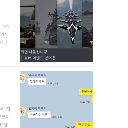
데 여기
골라서
 참고
 내 그
 해보면
 했다.
시스템