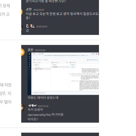
가 문제
이거 고
도 나
간에 저장
업무, 지
우 떨어
제이다.