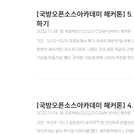
[국방오픈소스아카데미 해커톤] 5.
하기
2022.11.08
·
팀 프로젝트/[2022] OSAM 온라인 해커톤
기간 : 10/3~10/5 프론트에서 특기 자세히 화면의 탭 부분
화면이 보이지만 내가 피그마로 그렸던 것과 정말 똑같이 구현
기능을 만들기로 했다. 군지원 기능에 대해 서로의 의견을 확인
다 너무너무 깔끔하고 멋있는 화면이라 엄청 놀랐다. 디자인에
것도 부탁드렸다. 그리고 모군 플랫폼의 로고 디자인도 고민을 
[국방오픈소스아카데미 해커톤] 4.
2022.11.06
·
팀 프로젝트/[2022] OSAM 온라인 해커톤
기간 : 9/29~10/2 팀원분이 내가 PPT로 간단하게 만들
자인까지는 같이 하기로 이야기를 했다. 해커톤하면서 느낀점이