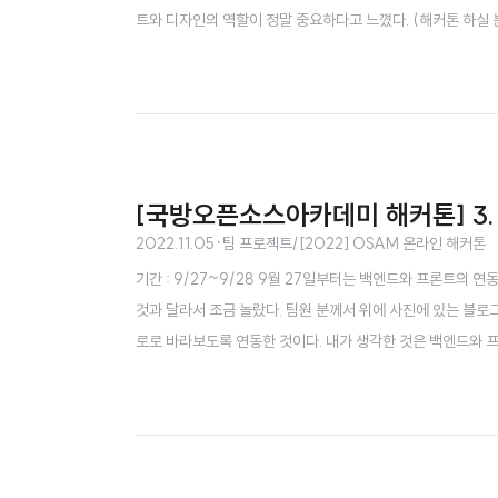
트와 디자인의 역할이 정말 중요하다고 느꼈다. (해커톤 하실 
넘겨줄 API만 딱 만들면 되서 상대적으로 시간적 여유가 있었
그러다가 새로운 기능 추가에 대한 의견이 생겨서 이것도 논의 했
[국방오픈소스아카데미 해커톤] 3.
2022.11.05
·
팀 프로젝트/[2022] OSAM 온라인 해커톤
기간 : 9/27~9/28 9월 27일부터는 백엔드와 프론트의 
것과 달라서 조금 놀랐다. 팀원 분께서 위에 사진에 있는 블로그
로로 바라보도록 연동한 것이다. 내가 생각한 것은 백엔드와 
었는데 팀원 분께서 한 방식대로 하면 백엔드가 죽었을 때 프
해보았다. 이때 당시에는 하나의 서버가 하나의 역할만 했으면