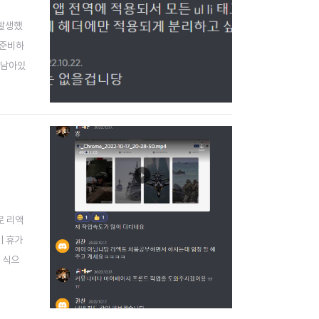
 발생했
 준비하
 남아있
터셋의
로 리액
이 휴가
 식으
 있으