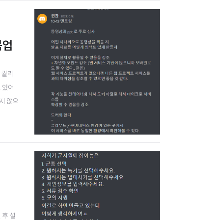
목업
물 퀄리
 있어
지 않으
ㄷㄷ 그
 후 설