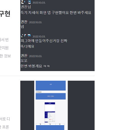
 구현
어서 빈
 군지원
한 것보
구현하는
서로 디
상 프론