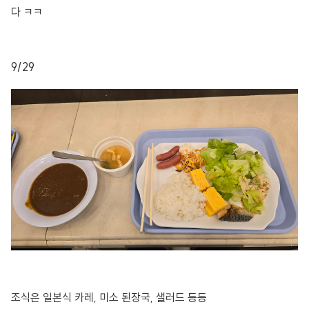
다 ㅋㅋ
9/29
조식은 일본식 카레, 미소 된장국, 샐러드 등등