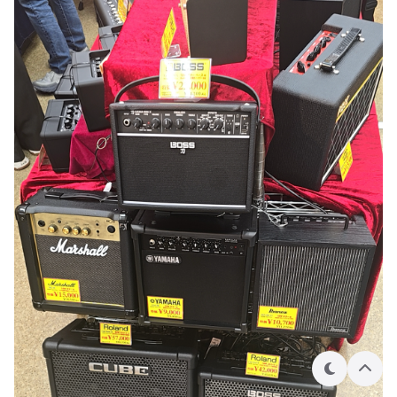
테
상
마
단