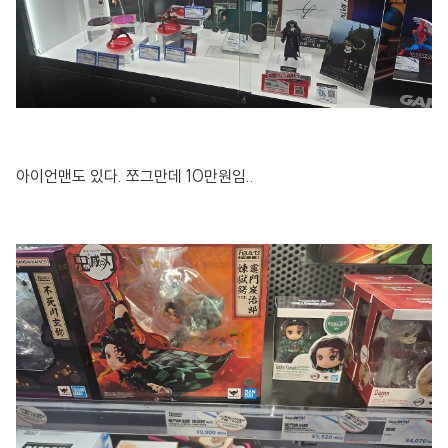
아이언맨도 있다. 쪼그만데 10만원임..