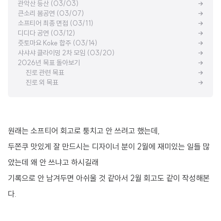
관악산 등산 (03/03)
큰소리 봄공연 (03/07)
소프티어 최종 면접 (03/11)
디디다 공연 (03/12)
즛토마요 Koke 합주 (03/14)
샤샤샤 클라이밍 2차 모임 (03/20)
2026년 목표 돌아보기
진로 관련 목표
진로 외 목표
원래는 소프티어 회고로 퉁치고 안 쓰려고 했는데,
두쫀쿠 맛있게 잘 만드시는 디자이너 분이 2월에 재미있는 일들 많
았는데 왜 안 쓰냐고 하시길래
기록으로 안 남겨두면 아쉬울 것 같아서 2월 회고도 같이 작성해본
다.