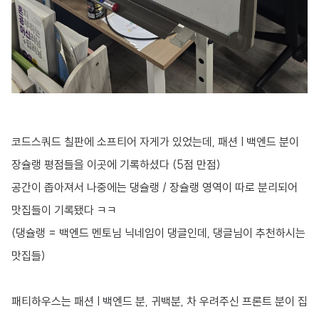
코드스쿼드 칠판에 소프티어 자게가 있었는데, 패션 I 백엔드 분이
장슐랭 평점들을 이곳에 기록하셨다 (5점 만점)
공간이 좁아져서 나중에는 댕슐랭 / 장슐랭 영역이 따로 분리되어
맛집들이 기록됐다 ㅋㅋ
(댕슐랭 = 백엔드 멘토님 닉네임이 댕글인데, 댕글님이 추천하시는
맛집들)
패티하우스는 패션 I 백엔드 분, 귀백분, 차 우려주신 프론트 분이 집