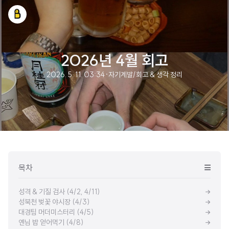
2026년 4월 회고
2026. 5. 11. 03:34
·
자기계발/회고 & 생각 정리
목차
성격 & 기질 검사 (4/2, 4/11)
성북천 벚꽃 야시장 (4/3)
대경팀 머더미스터리 (4/5)
옌님 밥 얻어먹기 (4/8)