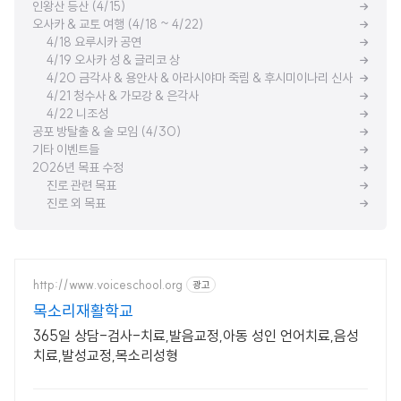
인왕산 등산 (4/15)
오사카 & 교토 여행 (4/18 ~ 4/22)
4/18 요루시카 공연
4/19 오사카 성 & 글리코 상
4/20 금각사 & 용안사 & 아라시야마 죽림 & 후시미이나리 신사
4/21 청수사 & 가모강 & 은각사
4/22 니조성
공포 방탈출 & 술 모임 (4/30)
기타 이벤트들
2026년 목표 수정
진로 관련 목표
진로 외 목표
http://www.voiceschool.org
광고
목소리재활학교
365일 상담-검사-치료,발음교정,아동 성인 언어치료,음성
치료,발성교정,목소리성형