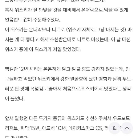
그렇게 추천받아서 주문한 맥캘란 12년 셰리 위스키.
혹시 위스키가 잘 안맞을 것을 대비해서 온더락으로 먹을 수 있게
얼음컵도 같이 주문해주셨다.
이 위스키는 온더락보다 니트로 (위스키 자체로 그냥 마시는 것) 마
시는 게 더 좋다고 해서 추천받은대로 니트로 마셨는데, 이 날 마신
위스키 중에 이 위스키가 제일 맛있었다.
맥캘란 12년 셰리는 은은하게 달고 알콜 향도 강하지 않았는데, 친
구들하고 먹었던 위스키에서 강한 알콜향이 났던 경험과 달리 부드
러운 단 맛에 목넘김도 좋아서 처음으로 위스키에서 맛있다는 생각
이 들었다.
앞서 말했던 다른 두가지 종류의 위스키도 추천해주셔서
우드포드
리저브, 피딕 15년, 아드벡 10년, 메이커스마크 CS, 러셀 싱글배럴
테
상
마
단